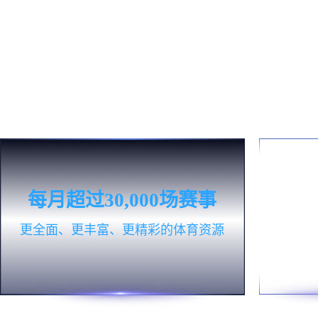
防伪识别
集团介绍
新闻动态
旗
集团介绍
对外公告
品
企业文化
家居资讯
荣
人才招聘
产
商学院
电
VR全景展厅
董事长介绍