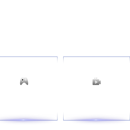
投诉建议
全屋定制
经销加盟
风格定制
全球网点
空间定制
加盟创富
户型案例
资料下载
材质展示
预约量尺